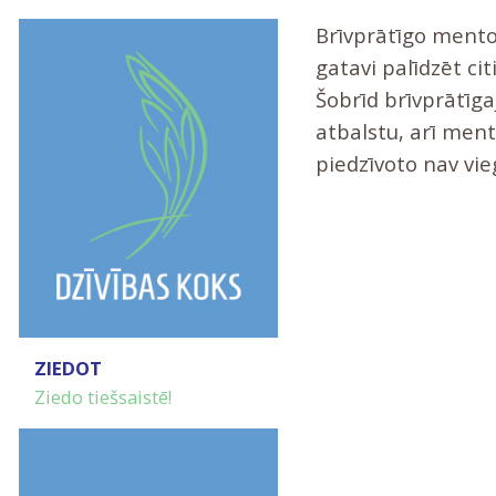
Brīvprātīgo mentor
gatavi palīdzēt ci
Šobrīd brīvprātīga
atbalstu, arī men
piedzīvoto nav vie
ZIEDOT
Ziedo tiešsaistē!