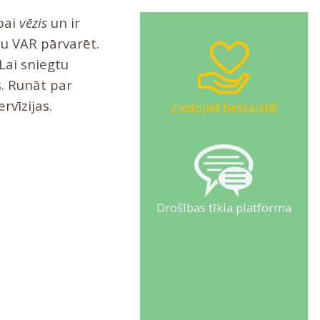
ībai
vēzis
un ir
bu VAR pārvarēt.
Lai sniegtu
. Runāt par
rvīzijas.
Ziedojiet tiešsaistē!
Drošības tīkla platforma