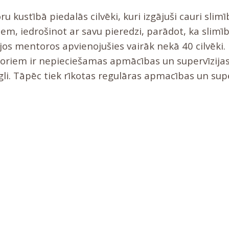
u kustībā piedalās cilvēki, kuri izgājuši cauri slim
tiem, iedrošinot ar savu pieredzi, parādot, ka slimī
jos mentoros apvienojušies vairāk nekā 40 cilvēki. 
toriem ir nepieciešamas apmācības un supervīzijas
gli. Tāpēc tiek rīkotas regulāras apmacības un supe