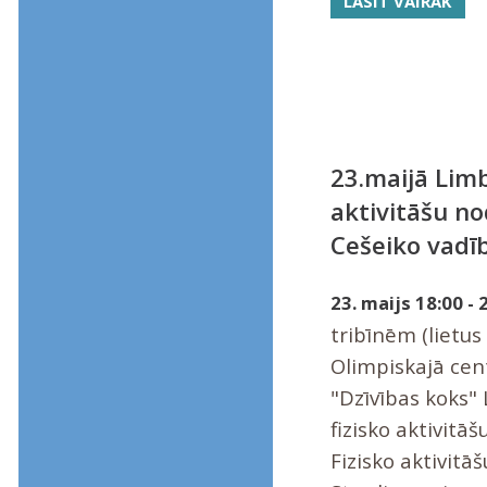
LASĪT VAIRĀK
23.maijā Limb
aktivitāšu n
Cešeiko vadī
23. maijs 18:00 - 
tribīnēm (lietu
Olimpiskajā cen
"Dzīvības koks"
fizisko aktivitā
Fizisko aktivitāš