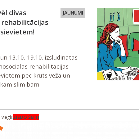
vēl divas
JAUNUMI
 rehabilitācijas
sievietēm!
 un 13.10.-19.10. izsludinātas
hosociālās rehabilitācijas
vietēm pēc krūts vēža un
skām slimībām.
viegli:
ZIEDO ŠEIT!