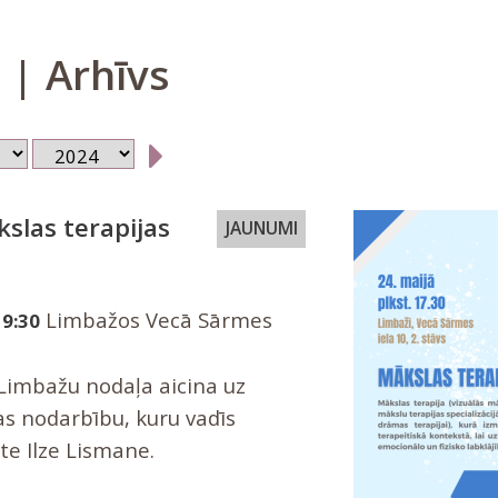
| Arhīvs
slas terapijas
JAUNUMI
Limbažos Vecā Sārmes
19:30
 Limbažu nodaļa aicina uz
as nodarbību, kuru vadīs
te Ilze Lismane.