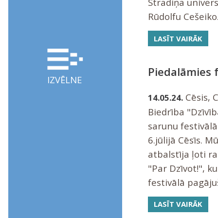
Stradiņa univers
Rūdolfu Cešeiko
LASĪT VAIRĀK
Piedalāmies 
IZVĒLNE
Cēsis, 
14.05.24.
Biedrība "Dzīvīb
sarunu festivāl
6.jūlijā Cēsīs. 
atbalstīja ļoti 
"Par Dzīvot!", ku
festivālā pagāju
LASĪT VAIRĀK