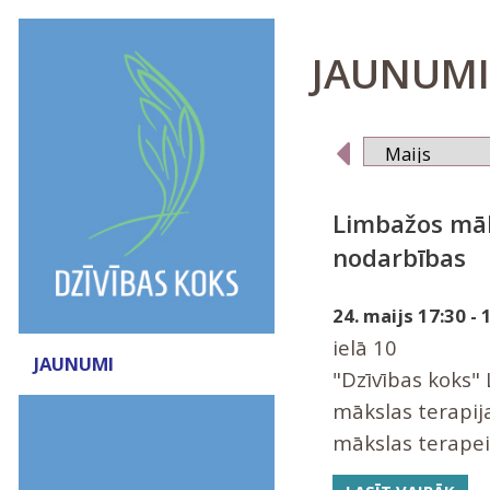
JAUNUMI 
Limbažos māk
nodarbības
24. maijs 17:30 - 
ielā 10
JAUNUMI
"Dzīvības koks"
mākslas terapij
mākslas terapei