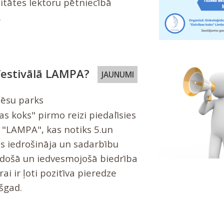
itātes lektoru pētniecībā
.
festivālā LAMPA?
JAUNUMI
Cēsu parks
as koks" pirmo reizi piedalīsies
ā "LAMPA", kas notiks 5.un
Mūs iedrošināja un sadarbību
radošā un iedvesmojošā biedrība
rai ir ļoti pozitīva pieredze
šgad.