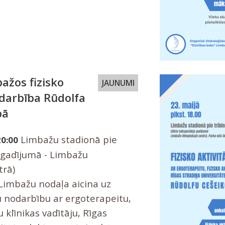
ažos fizisko
JAUNUMI
odarbība Rūdolfa
bā
Limbažu stadionā pie
20:00
s gadījumā - Limbažu
trā)
 Limbažu nodaļa aicina uz
šu nodarbību ar ergoterapeitu,
u klīnikas vadītāju, Rīgas