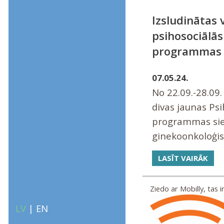
Izsludinātas 
psihosociālās
programmas 
07.05.24.
No 22.09.-28.09.
divas jaunas Psi
programmas sie
ginekoonkoloģi
LASĪT VAIRĀK
Ziedo ar Mobilly, tas ir 
LV
|
EN